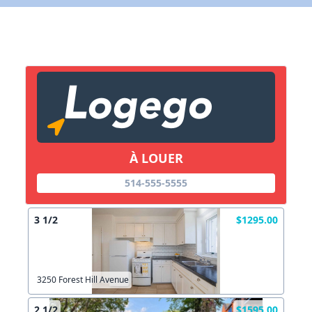
X Fermer
Lien vers inscription (sera inclus dans courriel)
X Fermer
Envoyez
Copier lien
À LOUER
X Fermer
Envoyez
514-555-5555
3 1/2
$1295.00
3250 Forest Hill Avenue
2 1/2
$1595.00