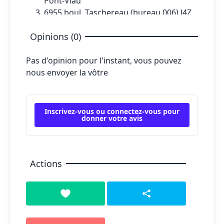
Pont-Viau
6955 boul. Taschereau (bureau 006) J4Z
1A7 Brossard
Opinions (0)
850 Ernest-Gagnon (Édifice 5, bureau
166) G1S 4S2 Ville de Québec
Pas d'opinion pour l'instant, vous pouvez
nous envoyer la vôtre
Inscrivez-vous ou connectez-vous pour
donner votre avis
Actions