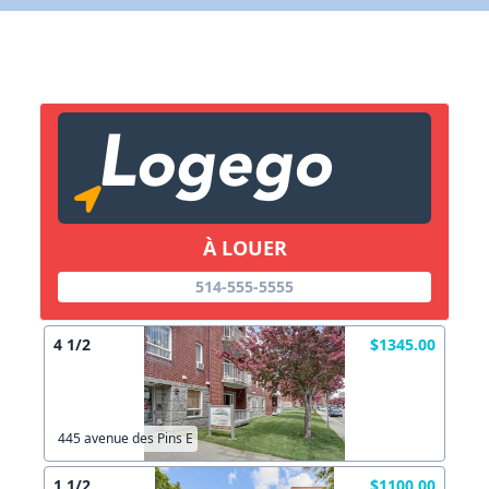
X Fermer
Lien vers inscription (sera inclus dans courriel)
X Fermer
Envoyez
Copier lien
À LOUER
X Fermer
Envoyez
514-555-5555
4 1/2
$1345.00
445 avenue des Pins E
1 1/2
$1100.00