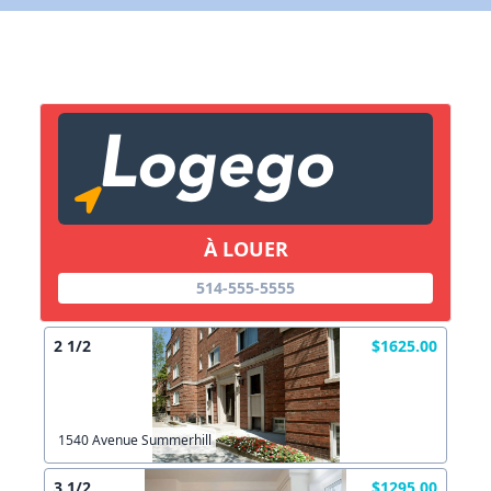
X Fermer
Lien vers inscription (sera inclus dans courriel)
X Fermer
Envoyez
Copier lien
À LOUER
514-555-5555
X Fermer
Envoyez
2 1/2
$1625.00
1540 Avenue Summerhill
3 1/2
$1295.00