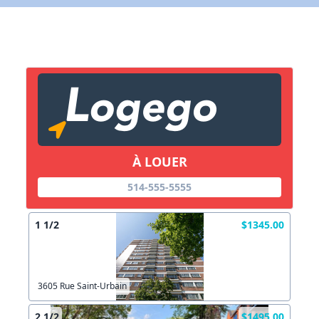
Lien vers inscription (sera inclus dans courriel)
X Fermer
Envoyez
Copier lien
À LOUER
X Fermer
Envoyez
514-555-5555
1 1/2
$1345.00
3605 Rue Saint-Urbain
2 1/2
$1495.00