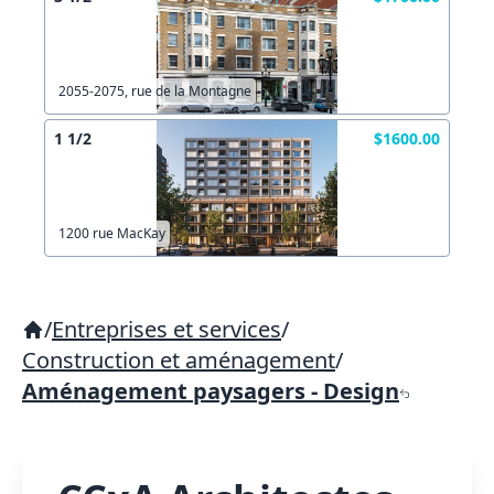
2055-2075, rue de la Montagne
1 1/2
$1600.00
1200 rue MacKay
/
Entreprises et services
/
Construction et aménagement
/
Aménagement paysagers - Design