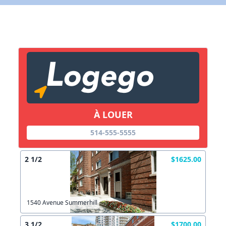
X Fermer
Lien vers inscription (sera inclus dans courriel)
X Fermer
Envoyez
Copier lien
À LOUER
514-555-5555
X Fermer
Envoyez
2 1/2
$1625.00
1540 Avenue Summerhill
3 1/2
$1700.00