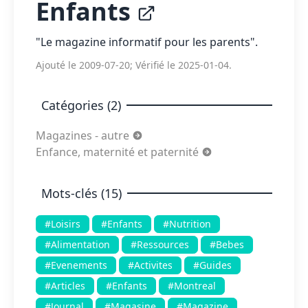
Enfants
"Le magazine informatif pour les parents".
Ajouté le 2009-07-20; Vérifié le 2025-01-04.
Catégories (2)
Magazines - autre
Enfance, maternité et paternité
Mots-clés (15)
#Loisirs
#Enfants
#Nutrition
#Alimentation
#Ressources
#Bebes
#Evenements
#Activites
#Guides
#Articles
#Enfants
#Montreal
#Journal
#Magasine
#Magazine