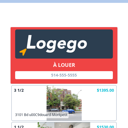
Lien vers inscription (sera inclus dans courriel)
X Fermer
Envoyez
Copier lien
À LOUER
X Fermer
Envoyez
514-555-5555
3 1/2
$1395.00
3101 Bd u00C9douard-Montpetit
1 1/2
$1530.00