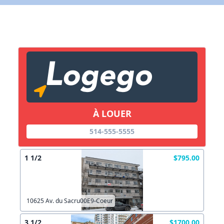
X Fermer
Lien vers inscription (sera inclus dans courriel)
X Fermer
Envoyez
Copier lien
À LOUER
514-555-5555
X Fermer
Envoyez
1 1/2
$795.00
10625 Av. du Sacru00E9-Coeur
3 1/2
$1700.00