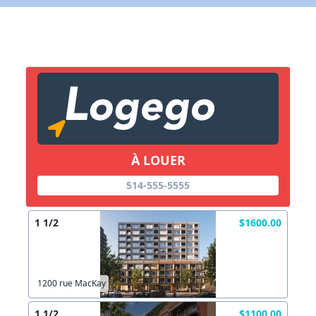
Lien vers inscription (sera inclus dans courriel)
X Fermer
Envoyez
Copier lien
À LOUER
X Fermer
Envoyez
514-555-5555
1 1/2
$1600.00
1200 rue MacKay
1 1/2
$1100.00