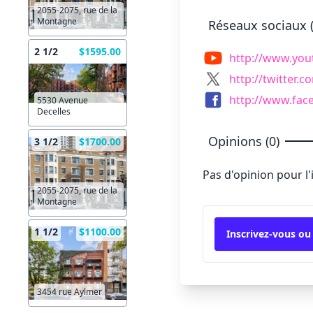
2055-2075, rue de la
Montagne
Réseaux sociaux (
2 1/2
$1595.00
http://www.you
http://twitter.c
http://www.fac
5530 Avenue
Decelles
Opinions (0)
3 1/2
$1700.00
Pas d'opinion pour l
2055-2075, rue de la
Montagne
1 1/2
$1100.00
Inscrivez-vous ou
3454 rue Aylmer