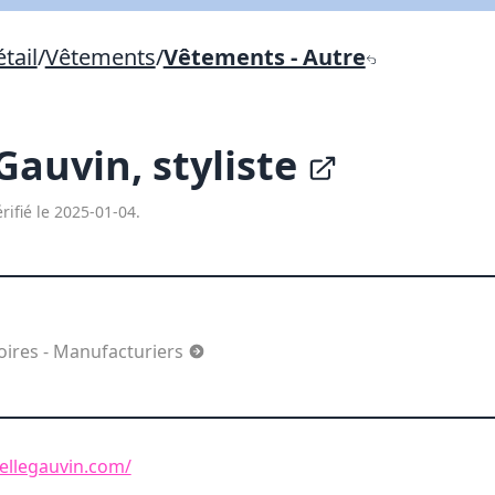
Lien vers inscription (sera inclus dans courriel)
tail
/
Vêtements
/
Vêtements - Autre
X Fermer
Envoyez
Copier lien
Gauvin, styliste
X Fermer
Envoyez
rifié le 2025-01-04.
oires - Manufacturiers
ellegauvin.com/