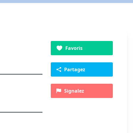
Favoris
Partagez
Signalez