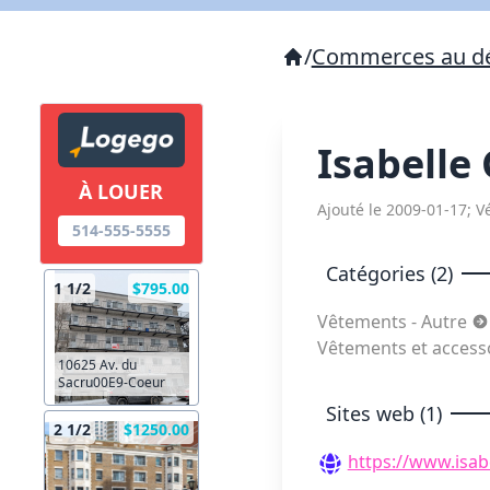
/
Commerces au dé
Isabelle 
À LOUER
Ajouté le 2009-01-17; Vé
514-555-5555
Catégories (2)
1 1/2
$795.00
Vêtements - Autre
Vêtements et access
10625 Av. du
Sacru00E9-Coeur
Sites web (1)
2 1/2
$1250.00
https://www.isab