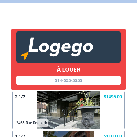
X Fermer
Lien vers inscription (sera inclus dans courriel)
X Fermer
Envoyez
Copier lien
À LOUER
514-555-5555
X Fermer
Envoyez
2 1/2
$1495.00
3465 Rue Redpath
1 1/2
$1100.00