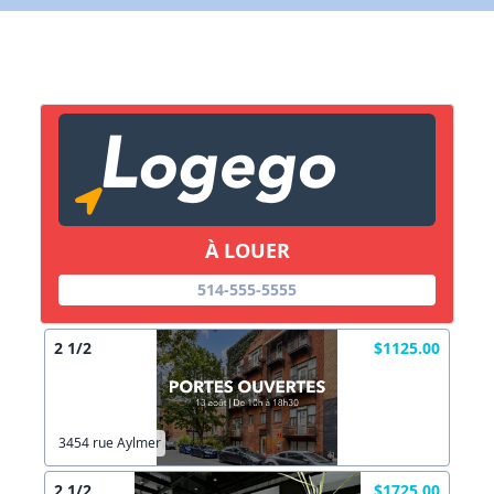
X Fermer
Lien vers inscription (sera inclus dans courriel)
X Fermer
Envoyez
Copier lien
À LOUER
514-555-5555
X Fermer
Envoyez
2 1/2
$1125.00
3454 rue Aylmer
2 1/2
$1725.00