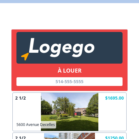
Lien vers inscription (sera inclus dans courriel)
X Fermer
Envoyez
Copier lien
À LOUER
X Fermer
Envoyez
514-555-5555
2 1/2
$1695.00
5600 Avenue Decelles
2 1/2
$1250.00