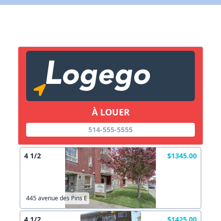
X Fermer
Lien vers inscription (sera inclus dans courriel)
X Fermer
Envoyez
Copier lien
À LOUER
X Fermer
Envoyez
514-555-5555
4 1/2
$1345.00
445 avenue des Pins E
4 1/2
$1425.00