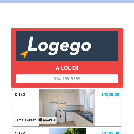
X Fermer
Lien vers inscription (sera inclus dans courriel)
X Fermer
Envoyez
Copier lien
À LOUER
X Fermer
Envoyez
514-555-5555
3 1/2
$1295.00
3250 Forest Hill Avenue
1 1/2
$1345.00