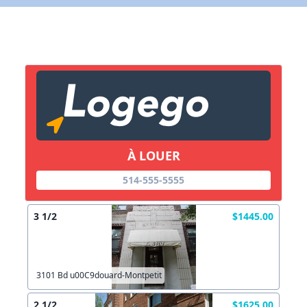
X Fermer
Lien vers inscription (sera inclus dans courriel)
X Fermer
Envoyez
Copier lien
À LOUER
X Fermer
Envoyez
514-555-5555
3 1/2
$1445.00
3101 Bd u00C9douard-Montpetit
2 1/2
$1625.00