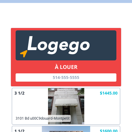
X Fermer
Lien vers inscription (sera inclus dans courriel)
X Fermer
Envoyez
Copier lien
À LOUER
X Fermer
Envoyez
514-555-5555
3 1/2
$1445.00
3101 Bd u00C9douard-Montpetit
1 1/2
$1600.00