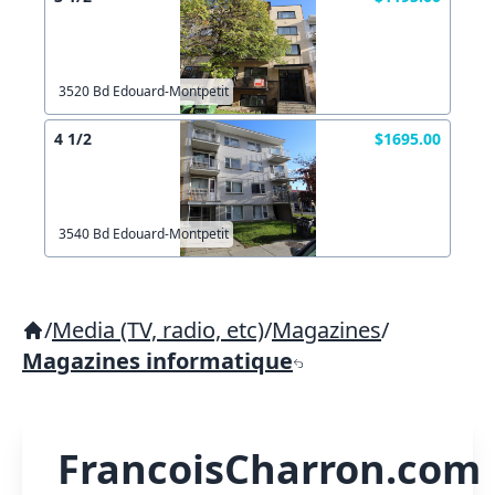
3520 Bd Edouard-Montpetit
4 1/2
$1695.00
3540 Bd Edouard-Montpetit
/
Media (TV, radio, etc)
/
Magazines
/
Magazines informatique
FrancoisCharron.com