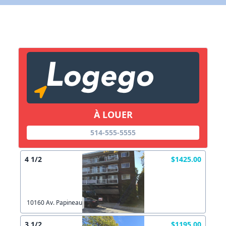
X Fermer
Lien vers inscription (sera inclus dans courriel)
X Fermer
Envoyez
Copier lien
À LOUER
X Fermer
Envoyez
514-555-5555
4 1/2
$1425.00
10160 Av. Papineau
3 1/2
$1195.00