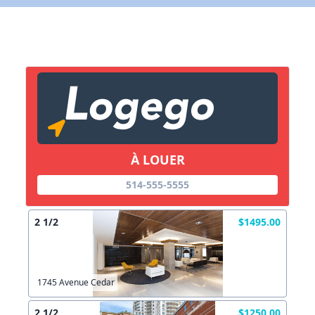
Lien vers inscription (sera inclus dans courriel)
X Fermer
Envoyez
Copier lien
À LOUER
X Fermer
Envoyez
514-555-5555
2 1/2
$1495.00
1745 Avenue Cedar
2 1/2
$1250.00