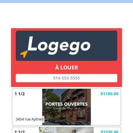
X Fermer
Lien vers inscription (sera inclus dans courriel)
X Fermer
Envoyez
Copier lien
À LOUER
X Fermer
Envoyez
514-555-5555
1 1/2
$1100.00
3454 rue Aylmer
1 1/2
$1530.00