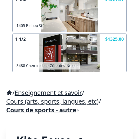
1405 Bishop St
1 1/2
$1325.00
3488 Chemin de la Côte-des-Neiges
/
Enseignement et savoir
/
Cours (arts, sports, langues, etc)
/
Cours de sports - autre