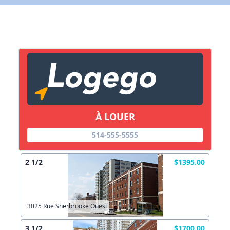
X Fermer
Lien vers inscription (sera inclus dans courriel)
X Fermer
Envoyez
Copier lien
À LOUER
X Fermer
Envoyez
514-555-5555
2 1/2
$1395.00
3025 Rue Sherbrooke Ouest
3 1/2
$1700.00