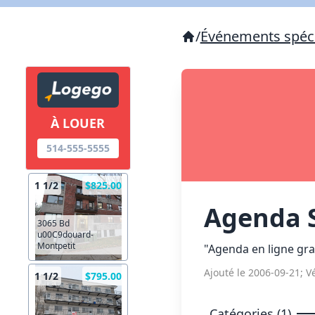
/
Événements spéc
À LOUER
514-555-5555
1 1/2
$825.00
Agenda S
3065 Bd
u00C9douard-
Montpetit
"Agenda en ligne gra
Ajouté le 2006-09-21; Vé
1 1/2
$795.00
Catégories (1)