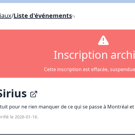
Lien vers inscription (sera inclus dans courriel)
iaux
/
Liste d'événements
X Fermer
Envoyez
Copier lien
X Fermer
Envoyez
Inscription arch
Cette inscription est effacée, suspendu
irius
tuit pour ne rien manquer de ce qui se passe à Montréal et a
rifié le 2026-01-16.