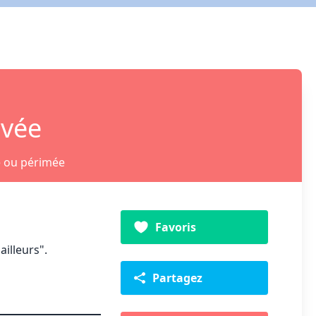
ivée
e ou périmée
Favoris
illeurs".
Partagez