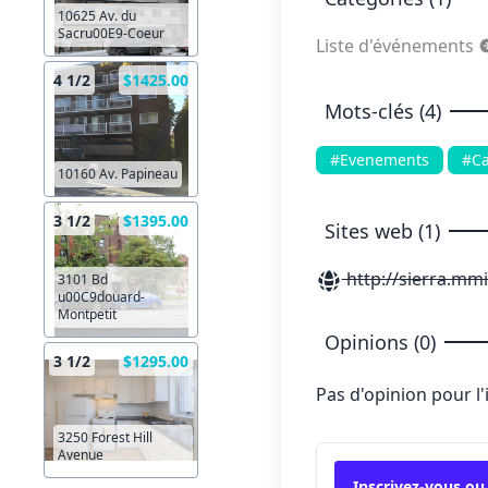
10625 Av. du
Sacru00E9-Coeur
Liste d'événements
4 1/2
$1425.00
Mots-clés (4)
#Evenements
#Ca
10160 Av. Papineau
3 1/2
$1395.00
Sites web (1)
http://sierra.mmi
3101 Bd
u00C9douard-
Montpetit
Opinions (0)
3 1/2
$1295.00
Pas d'opinion pour l
3250 Forest Hill
Avenue
Inscrivez-vous ou