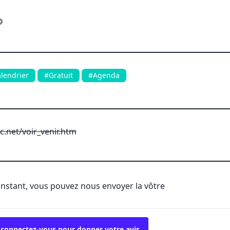
lendrier
#Gratuit
#Agenda
c.net/voir_venir.htm
'instant, vous pouvez nous envoyer la vôtre
 connectez-vous pour donner votre avis