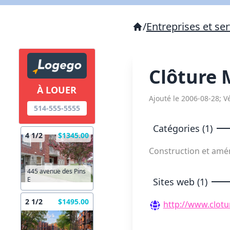
/
Entreprises et ser
Clôture 
À LOUER
Ajouté le 2006-08-28; Vé
514-555-5555
Catégories (1)
4 1/2
$1345.00
Construction et am
445 avenue des Pins
E
Sites web (1)
2 1/2
$1495.00
http://www.clot