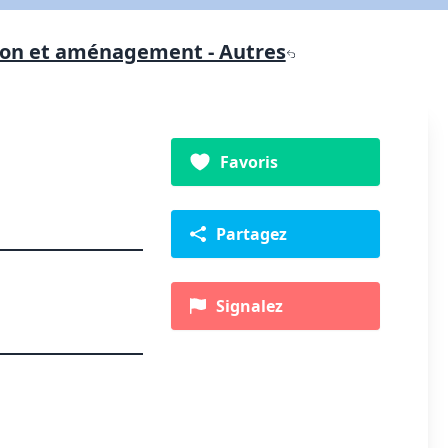
ion et aménagement - Autres
Favoris
Partagez
Signalez