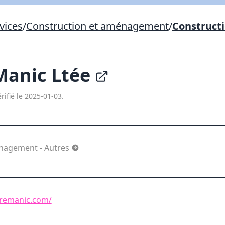
Lien vers inscription (sera inclus dans courriel)
vices
/
Construction et aménagement
/
Construct
X Fermer
Envoyez
Copier lien
Manic Ltée
X Fermer
Envoyez
rifié le 2025-01-03.
énagement - Autres
uremanic.com/