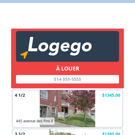
X Fermer
Lien vers inscription (sera inclus dans courriel)
X Fermer
Envoyez
Copier lien
À LOUER
X Fermer
Envoyez
514-555-5555
4 1/2
$1345.00
445 avenue des Pins E
3 1/2
$1395.00