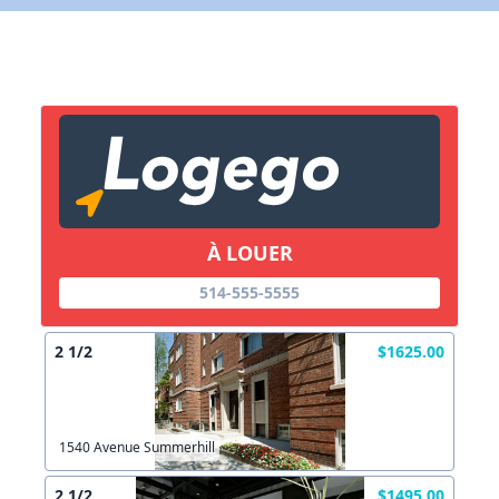
X Fermer
Lien vers inscription (sera inclus dans courriel)
X Fermer
Envoyez
Copier lien
À LOUER
X Fermer
Envoyez
514-555-5555
2 1/2
$1625.00
1540 Avenue Summerhill
2 1/2
$1495.00