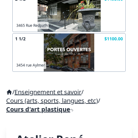
3465 Rue Redpath
1 1/2
$1100.00
3454 rue Aylmer
/
Enseignement et savoir
/
Cours (arts, sports, langues, etc)
/
Cours d'art plastique