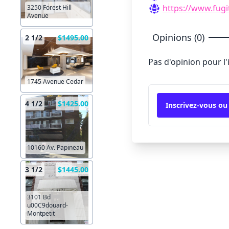
https://www.fugi
3250 Forest Hill
Avenue
Opinions (0)
2 1/2
$1495.00
Pas d'opinion pour l
1745 Avenue Cedar
4 1/2
$1425.00
Inscrivez-vous ou
10160 Av. Papineau
3 1/2
$1445.00
3101 Bd
u00C9douard-
Montpetit