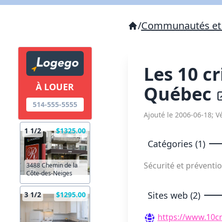
/
Communautés et 
Les 10 c
À LOUER
Québec
514-555-5555
Ajouté le 2006-06-18; Vé
1 1/2
$1325.00
Catégories (1)
Sécurité et préventi
3488 Chemin de la
Côte-des-Neiges
Sites web (2)
3 1/2
$1295.00
https://www.10cr