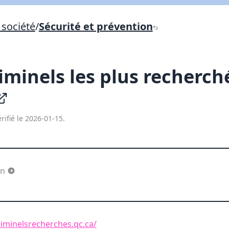
Lien vers inscription (sera inclus dans courriel)
société
/
Sécurité et prévention
X Fermer
Envoyez
Copier lien
riminels les plus recherch
X Fermer
Envoyez
rifié le 2026-01-15.
on
iminelsrecherches.qc.ca/