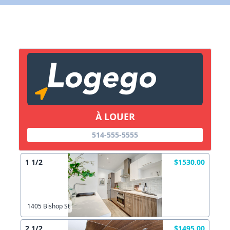
X Fermer
Lien vers inscription (sera inclus dans courriel)
X Fermer
Envoyez
Copier lien
À LOUER
X Fermer
Envoyez
514-555-5555
1 1/2
$1530.00
1405 Bishop St
2 1/2
$1495.00