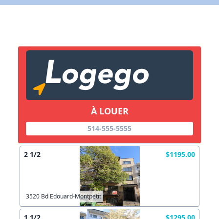
X Fermer
Lien vers inscription (sera inclus dans courriel)
X Fermer
Envoyez
Copier lien
À LOUER
X Fermer
Envoyez
514-555-5555
2 1/2
$1195.00
3520 Bd Edouard-Montpetit
1 1/2
$1295.00