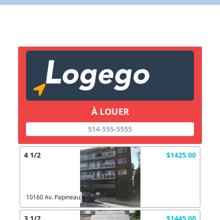
X Fermer
Lien vers inscription (sera inclus dans courriel)
X Fermer
Envoyez
Copier lien
À LOUER
X Fermer
Envoyez
514-555-5555
4 1/2
$1425.00
10160 Av. Papineau
3 1/2
$1445.00