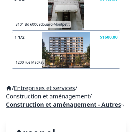
3101 Bd u00C9douard-Montpetit
1 1/2
$1600.00
1200 rue MacKay
/
Entreprises et services
/
Construction et aménagement
/
Construction et aménagement - Autres