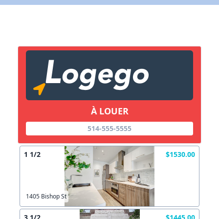
X Fermer
Lien vers inscription (sera inclus dans courriel)
X Fermer
Envoyez
Copier lien
À LOUER
X Fermer
Envoyez
514-555-5555
1 1/2
$1530.00
1405 Bishop St
3 1/2
$1445.00