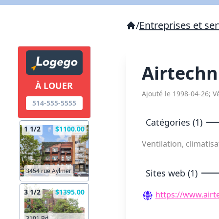
/
Entreprises et ser
Airtechn
À LOUER
Ajouté le 1998-04-26; Vé
514-555-5555
Catégories (1)
1 1/2
$1100.00
Ventilation, climatis
3454 rue Aylmer
Sites web (1)
3 1/2
$1395.00
https://www.airt
3101 Bd