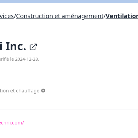
Lien vers inscription (sera inclus dans courriel)
vices
/
Construction et aménagement
/
Ventilatio
X Fermer
Envoyez
Copier lien
i Inc.
X Fermer
Envoyez
rifié le 2024-12-28.
ation et chauffage
echni.com/