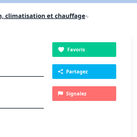
n, climatisation et chauffage
Favoris
Partagez
Signalez