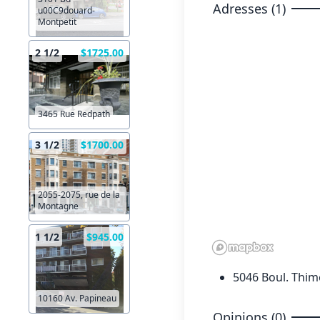
Adresses (1)
u00C9douard-
Montpetit
2 1/2
$1725.00
3465 Rue Redpath
3 1/2
$1700.00
2055-2075, rue de la
Montagne
1 1/2
$945.00
5046 Boul. Thim
10160 Av. Papineau
Opinions (0)