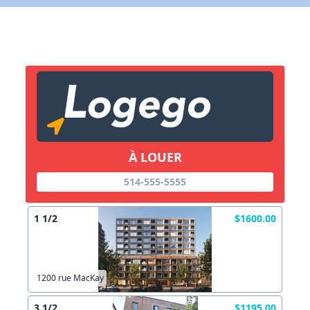
X Fermer
Lien vers inscription (sera inclus dans courriel)
X Fermer
Envoyez
Copier lien
À LOUER
514-555-5555
X Fermer
Envoyez
1 1/2
$1600.00
1200 rue MacKay
3 1/2
$1195.00