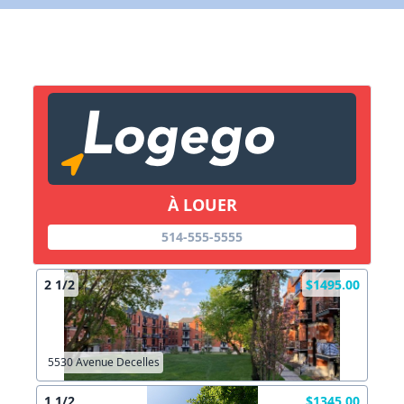
X Fermer
Lien vers inscription (sera inclus dans courriel)
X Fermer
Envoyez
Copier lien
À LOUER
X Fermer
Envoyez
514-555-5555
2 1/2
$1495.00
5530 Avenue Decelles
1 1/2
$1345.00