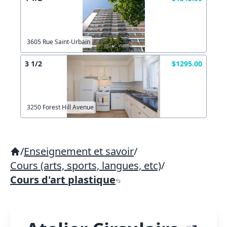
3605 Rue Saint-Urbain
3 1/2
$1295.00
3250 Forest Hill Avenue
/
Enseignement et savoir
/
Cours (arts, sports, langues, etc)
/
Cours d'art plastique