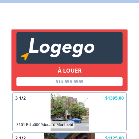
X Fermer
Lien vers inscription (sera inclus dans courriel)
X Fermer
Envoyez
Copier lien
À LOUER
X Fermer
Envoyez
514-555-5555
3 1/2
$1395.00
3101 Bd u00C9douard-Montpetit
2 1/2
$1125.00