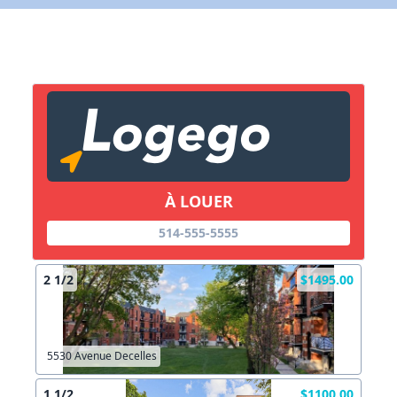
X Fermer
Lien vers inscription (sera inclus dans courriel)
X Fermer
Envoyez
Copier lien
À LOUER
X Fermer
Envoyez
514-555-5555
2 1/2
$1495.00
5530 Avenue Decelles
1 1/2
$1100.00