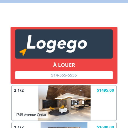
X Fermer
Lien vers inscription (sera inclus dans courriel)
X Fermer
Envoyez
Copier lien
À LOUER
514-555-5555
X Fermer
Envoyez
2 1/2
$1495.00
1745 Avenue Cedar
1 1/2
$1600.00