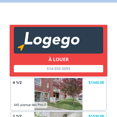
X Fermer
Lien vers inscription (sera inclus dans courriel)
X Fermer
Envoyez
Copier lien
À LOUER
X Fermer
Envoyez
514-555-5555
4 1/2
$1345.00
445 avenue des Pins E
1 1/2
$1530.00