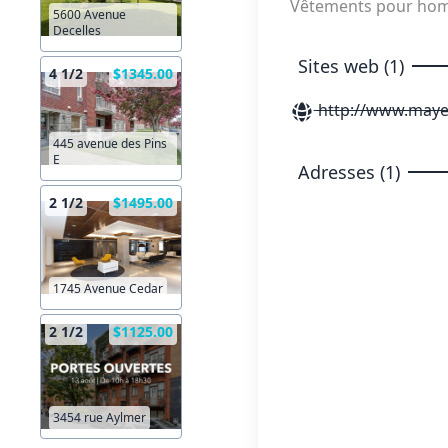
Vêtements pour h
5600 Avenue
Decelles
Sites web (1)
4 1/2
$1345.00
http://www.maye
445 avenue des Pins
E
Adresses (1)
2 1/2
$1495.00
1745 Avenue Cedar
2 1/2
$1125.00
3454 rue Aylmer