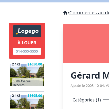
/
Commerces au dé
À LOUER
514-555-5555
2 1/2
$1650.00
Gérard M
5600 Avenue
Decelles
Ajouté le 2003-10-04; Vé
2 1/2
$1695.00
Catégories (1)