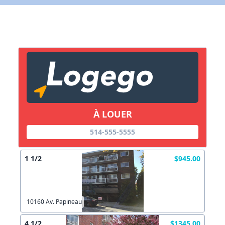
X Fermer
Lien vers inscription (sera inclus dans courriel)
X Fermer
Envoyez
Copier lien
À LOUER
X Fermer
Envoyez
514-555-5555
1 1/2
$945.00
10160 Av. Papineau
4 1/2
$1345.00