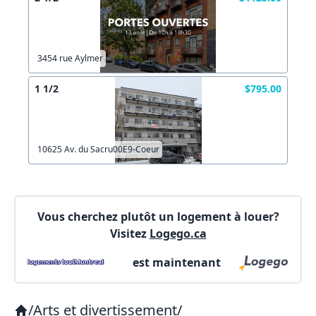
X Fermer
3454 rue Aylmer
1 1/2
$795.00
Lien vers inscription (sera inclus dans courriel)
X Fermer
Envoyez
10625 Av. du Sacru00E9-Coeur
Copier lien
Vous cherchez plutôt un logement à louer?
X Fermer
Envoyez
Visitez
Logego.ca
est maintenant
/
Arts et divertissement
/