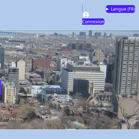
Langue (
FR
)
Connexion
m