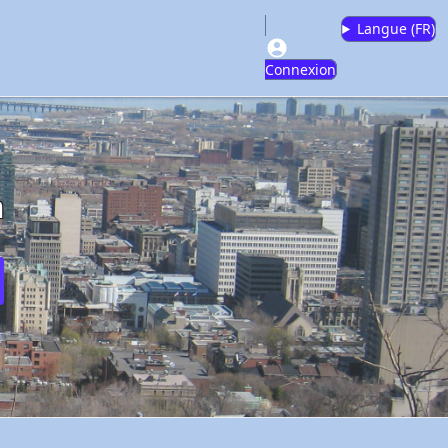
Langue (
FR
)
Connexion
m