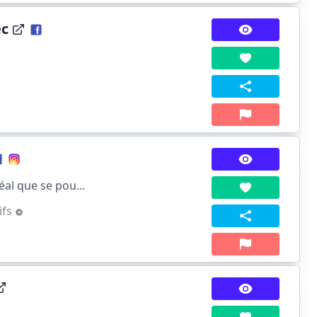
ec
al que se pou...
ifs