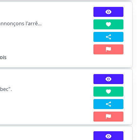
nnonçons l'arrê...
ois
ébec".