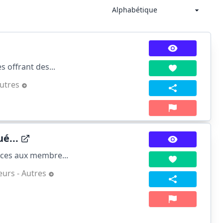
s offrant des...
Autres
é...
ices aux membre...
urs - Autres