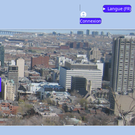
Langue (
FR
)
Connexion
m