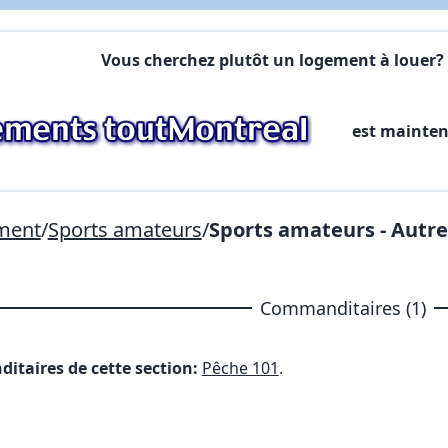
Commentaires:
Vous cherchez plutôt un logement à louer? 
X Fermer
est mainte
Lien vers inscription (sera inclus dans courriel)
X Fermer
Envoyez
Copier lien
ement
/
Sports amateurs
/
Sports amateurs - Autre
X Fermer
Envoyez
Commanditaires (1)
itaires de cette section:
Pêche 101
.