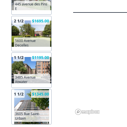
445 avenue des Pins
E
2 1/2
$1695.00
5600 Avenue
Decelles
1 1/2
$1195.00
3485 Avenue
Atwater
1 1/2
$1345.00
3605 Rue Saint-
Urbain