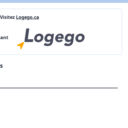
Visitez
Logego.ca
nant
s