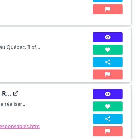
 Québec. Il of...
R...
 réaliser...
responsables.htm