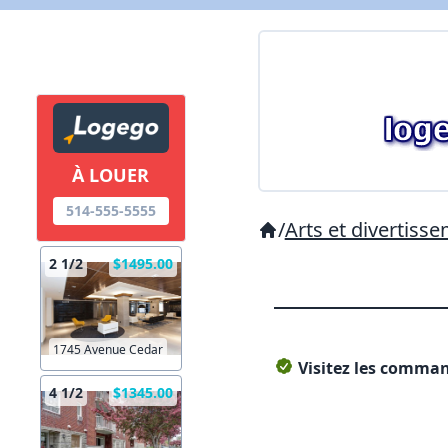
À LOUER
514-555-5555
/
Arts et divertiss
2 1/2
$1495.00
1745 Avenue Cedar
Visitez les command
4 1/2
$1345.00