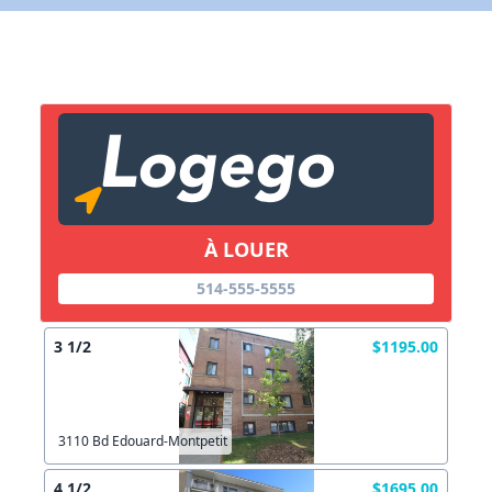
Lien vers inscription (sera inclus dans courriel)
X Fermer
Envoyez
Copier lien
À LOUER
X Fermer
Envoyez
514-555-5555
3 1/2
$1195.00
3110 Bd Edouard-Montpetit
4 1/2
$1695.00