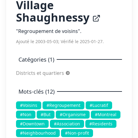
Village
Shaughnessy
"Regroupement de voisins".
Ajouté le 2003-05-03; Vérifié le 2025-01-27.
Catégories (1)
Districts et quartiers
Mots-clés (12)
#Voisins
#Regroupement
#Lucratif
#Non
#But
#Organisme
#Montreal
#Downtown
#Association
#Residents
#Neighbourhood
#Non-profit