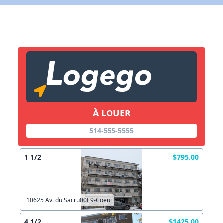
X Fermer
Lien vers inscription (sera inclus dans courriel)
X Fermer
Envoyez
Copier lien
À LOUER
514-555-5555
X Fermer
Envoyez
1 1/2
$795.00
10625 Av. du Sacru00E9-Coeur
4 1/2
$1425.00