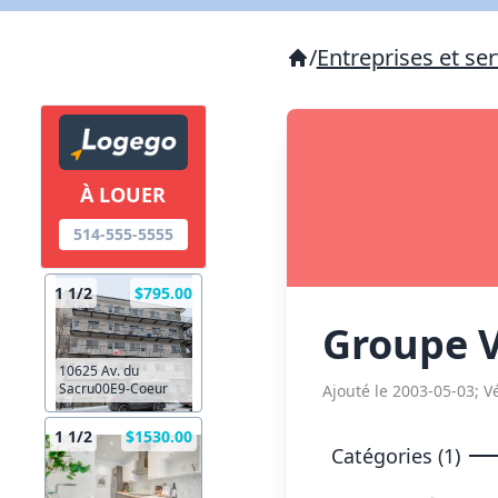
/
Entreprises et ser
À LOUER
514-555-5555
1 1/2
$795.00
Groupe V
10625 Av. du
Sacru00E9-Coeur
Ajouté le 2003-05-03; Vé
1 1/2
$1530.00
Catégories (1)