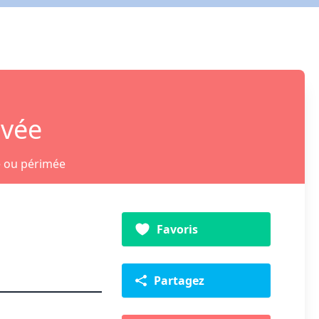
ivée
e ou périmée
Favoris
Partagez