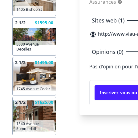
Assurances
1405 Bishop St
Sites web (1)
2 1/2
$1595.00
http://www.viau-
5530 Avenue
Decelles
Opinions (0)
2 1/2
$1495.00
Pas d'opinion pour l
1745 Avenue Cedar
Inscrivez-vous ou
2 1/2
$1625.00
1540 Avenue
Summerhill