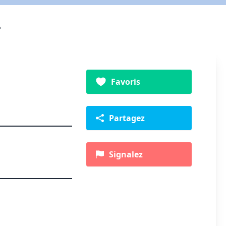
Favoris
Partagez
Signalez