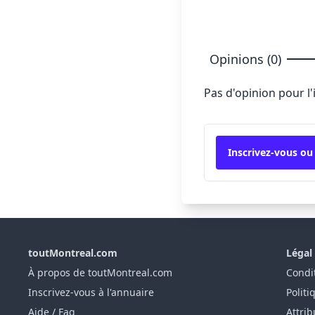
Opinions (0)
Pas d'opinion pour l
Inscrivez-vous ou
toutMontreal.com
Légal
À propos de toutMontreal.com
Condit
Inscrivez-vous à l'annuaire
Politi
Aide / Faq
Attrib