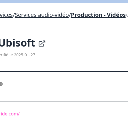
Lien vers inscription (sera inclus dans courriel)
vices
/
Services audio-vidéo
/
Production - Vidéos
X Fermer
Envoyez
Copier lien
Ubisoft
X Fermer
Envoyez
rifié le 2025-01-27.
ride.com/