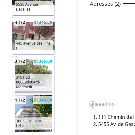
Adresses (2)
5530 Avenue
Decelles
4 1/2
$1345.00
445 avenue des Pins
E
3 1/2
$1395.00
3101 Bd
u00C9douard-
Montpetit
1 1/2
$1345.00
111 Chemin de l
3605 Rue Saint-
5455 Av. de Gas
Urbain