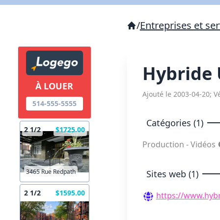
/
Entreprises et ser
Hybride 
À LOUER
Ajouté le 2003-04-20; Vé
514-555-5555
Catégories (1)
2 1/2
$1725.00
Production - Vidéos
3465 Rue Redpath
Sites web (1)
2 1/2
$1595.00
https://www.hyb