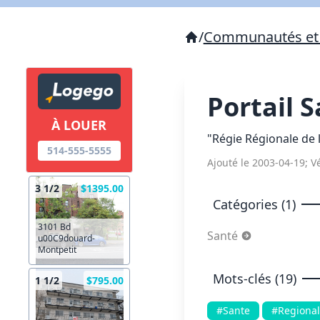
/
Communautés et 
Portail 
À LOUER
"Régie Régionale de l
514-555-5555
Ajouté le 2003-04-19; Vé
3 1/2
$1395.00
Catégories (1)
3101 Bd
Santé
u00C9douard-
Montpetit
Mots-clés (19)
1 1/2
$795.00
#Sante
#Regional