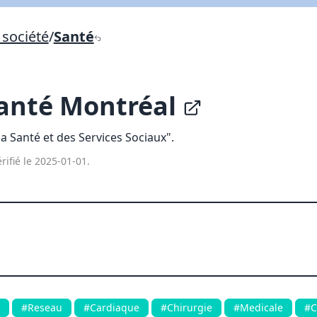
Lien vers inscription (sera inclus dans courriel)
société
/
Santé
X Fermer
Envoyez
Copier lien
Santé Montréal
X Fermer
Envoyez
a Santé et des Services Sociaux".
rifié le 2025-01-01.
#Reseau
#Cardiaque
#Chirurgie
#Medicale
#C