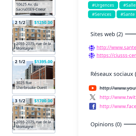
10625 Av. du
#Urgences
#Salle
Sacru00E9-Coeur
#Services
#Sante
2 1/2
$1250.00
Sites web (2)
2055-2075, rue de la
http://www.sante
Montagne
https://ciusss-c
2 1/2
$1395.00
Réseaux sociaux (
3025 Rue
http://www.yo
Sherbrooke Ouest
http://www.twi
3 1/2
$1700.00
http://www.fac
2055-2075, rue de la
Opinions (0)
Montagne