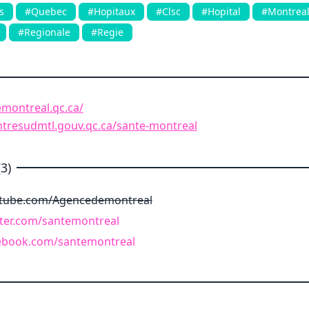
s
#Quebec
#Hopitaux
#Clsc
#Hopital
#Montrea
#Regionale
#Regie
montreal.qc.ca/
entresudmtl.gouv.qc.ca/sante-montreal
3)
utube.com/Agencedemontreal
tter.com/santemontreal
ebook.com/santemontreal