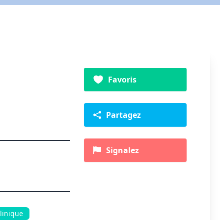
Favoris
Partagez
Signalez
linique