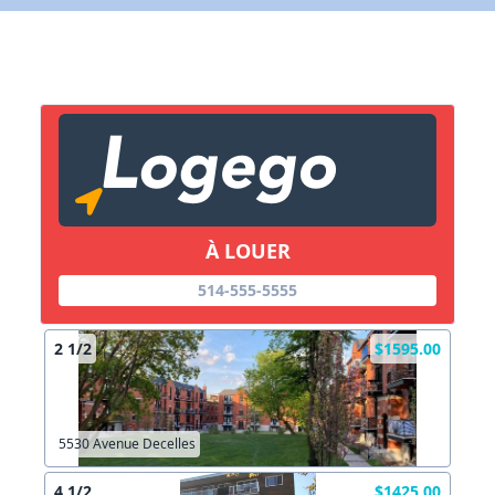
X Fermer
Lien vers inscription (sera inclus dans courriel)
X Fermer
Envoyez
Copier lien
À LOUER
514-555-5555
X Fermer
Envoyez
2 1/2
$1595.00
5530 Avenue Decelles
4 1/2
$1425.00