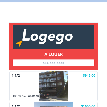
Lien vers inscription (sera inclus dans courriel)
X Fermer
Envoyez
Copier lien
À LOUER
X Fermer
Envoyez
514-555-5555
1 1/2
$945.00
10160 Av. Papineau
1 1/2
$1600.00