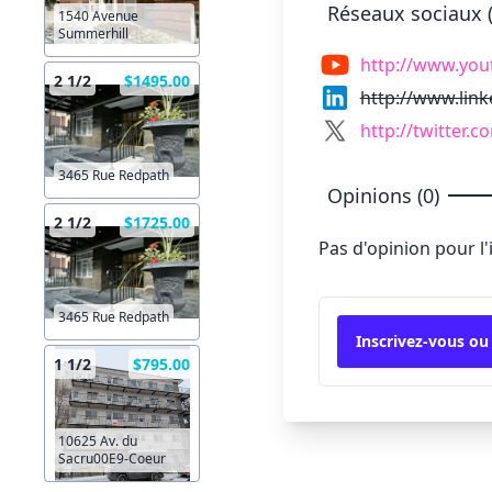
Réseaux sociaux (
1540 Avenue
Summerhill
http://www.you
2 1/2
$1495.00
http://www.lin
http://twitter.c
3465 Rue Redpath
Opinions (0)
2 1/2
$1725.00
Pas d'opinion pour l
3465 Rue Redpath
Inscrivez-vous ou
1 1/2
$795.00
10625 Av. du
Sacru00E9-Coeur