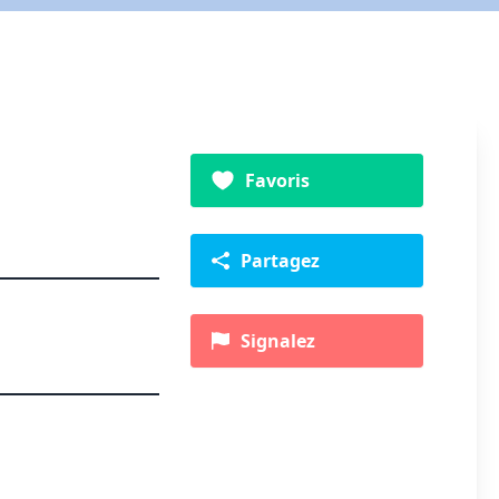
Favoris
Partagez
Signalez