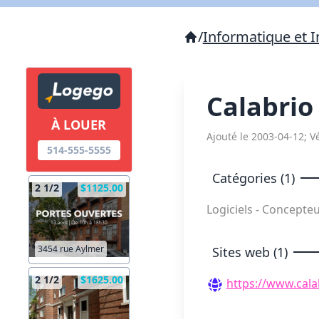
/
Informatique et I
Calabri
À LOUER
Ajouté le 2003-04-12; Vé
514-555-5555
Catégories (1)
2 1/2
$1125.00
Logiciels - Concepte
3454 rue Aylmer
Sites web (1)
2 1/2
$1625.00
https://www.cala