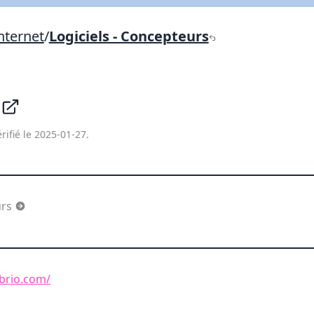
Lien vers inscription (sera inclus dans courriel)
nternet
/
Logiciels - Concepteurs
X Fermer
Envoyez
Copier lien
o
X Fermer
Envoyez
rifié le 2025-01-27.
urs
brio.com/